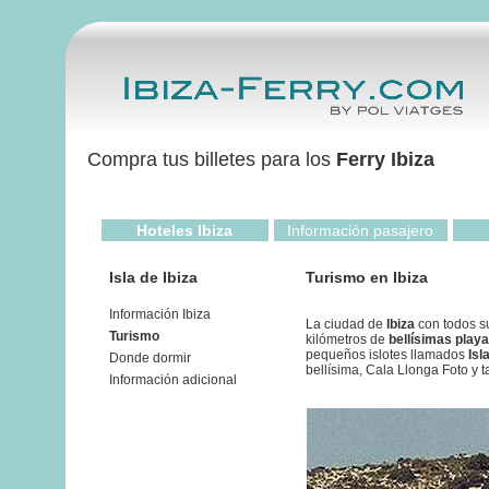
Compra tus billetes para los
Ferry Ibiza
Hoteles Ibiza
Información pasajero
Isla de Ibiza
Turismo en Ibiza
Información Ibiza
La ciudad de
Ibiza
con todos su
Turismo
kilómetros de
bellísimas play
pequeños islotes llamados
Isl
Donde dormir
bellísima, Cala Llonga Foto y 
Información adicional